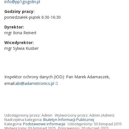
info@pp1gogolin.pl
Godziny pracy:
poniedziałek-piątek 6:30-16:30
Dyrektor:
mgr Ilona Reinert
Wicedyrektor:
mgr Sylwia Kusber
Inspektor ochrony danych (IOD): Pan Marek Adamaszek,
email:
abi@adametronics.pl
Udostępniony przez:
Admin
Wytworzony przez:
Admin
(Admin)
Nadrzędna kategoria:
Biuletyn Informacji Publicznej
Kategoria:
Podstawowe informacje
Udostępniony: 03 listopad 2015
Wytworzony: 03 listopad 2015
Poprawiono: 20 styczeń 2023