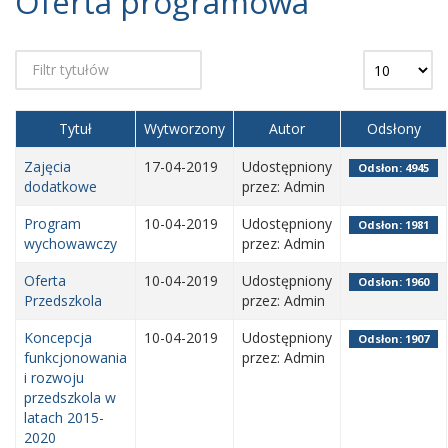
Oferta programowa
Tytuł
Wytworzony
Autor
Odsłony
Zajęcia
17-04-2019
Udostępniony
Odsłon: 4945
dodatkowe
przez: Admin
Program
10-04-2019
Udostępniony
Odsłon: 1981
wychowawczy
przez: Admin
Oferta
10-04-2019
Udostępniony
Odsłon: 1960
Przedszkola
przez: Admin
Koncepcja
10-04-2019
Udostępniony
Odsłon: 1907
funkcjonowania
przez: Admin
i rozwoju
przedszkola w
latach 2015-
2020