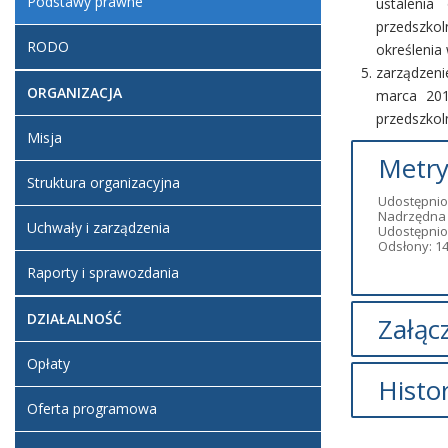
Podstawy prawne
ustalenia
przedszk
RODO
określenia
zarządzeni
ORGANIZACJA
marca 201
przedszkol
Misja
Metry
Struktura organizacyjna
Udostępnio
Nadrzędna 
Uchwały i zarządzenia
Udostępnio
Odsłony: 1
Raporty i sprawozdania
DZIAŁALNOŚĆ
Załącz
Opłaty
Brak załąc
Histo
Oferta programowa
O