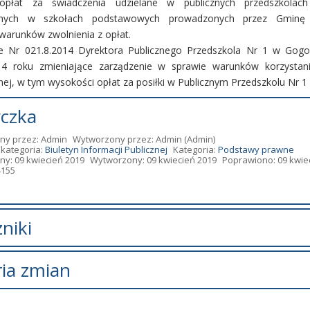
 opłat za świadczenia udzielane w publicznych przedszkolach
olnych w szkołach podstawowych prowadzonych przez Gminę 
 warunków zwolnienia z opłat.
e Nr 021.8.2014 Dyrektora Publicznego Przedszkola Nr 1 w Gogol
4 roku zmieniające zarządzenie w sprawie warunków korzystani
nej, w tym wysokości opłat za posiłki w Publicznym Przedszkolu Nr 1 
czka
ny przez:
Admin
Wytworzony przez:
Admin
(Admin)
kategoria:
Biuletyn Informacji Publicznej
Kategoria:
Podstawy prawne
ny: 09 kwiecień 2019
Wytworzony: 09 kwiecień 2019
Poprawiono: 09 kwie
4155
niki
zników.
ria zmian
pis zmian
Data
Osoba