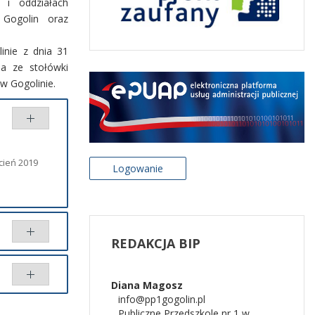
 i oddziałach
Gogolin oraz
inie z dnia 31
a ze stołówki
w Gogolinie.
cień 2019
Logowanie
REDAKCJA
BIP
Diana
Magosz
info@pp1gogolin.pl
Porównaj
Publiczne Przedszkole nr 1 w