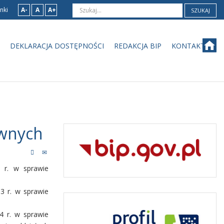
nki
A-
A
A+
SZUKAJ
DEKLARACJA DOSTĘPNOŚCI
REDAKCJA BIP
KONTAKT
awnych
 r. w sprawie
3 r. w sprawie
4 r. w sprawie