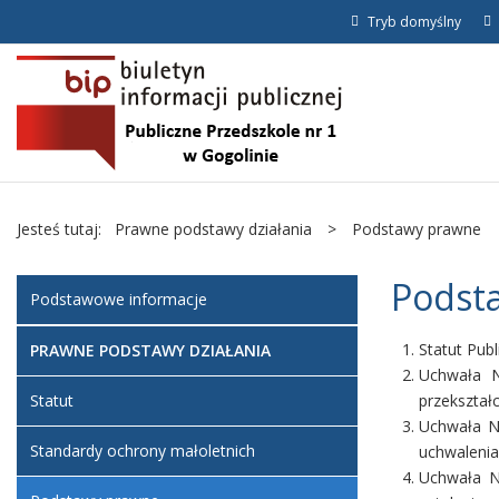
Tryb domyślny
Jesteś tutaj:
Prawne podstawy działania
>
Podstawy prawne
Podst
Podstawowe informacje
Statut Pub
PRAWNE PODSTAWY DZIAŁANIA
Uchwała N
Statut
przekształ
Uchwała Nr
Standardy ochrony małoletnich
uchwalenia
Uchwała N