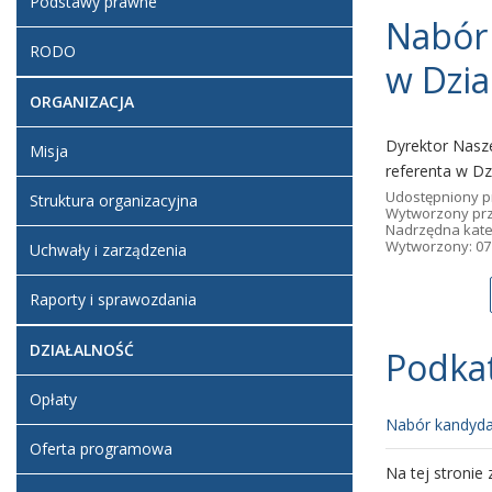
Podstawy prawne
Nabór 
RODO
w Dzia
ORGANIZACJA
Dyrektor Nasze
Misja
referenta w Dz
Udostępniony p
Struktura organizacyjna
Wytworzony pr
Nadrzędna kate
Wytworzony: 07 
Uchwały i zarządzenia
Raporty i sprawozdania
DZIAŁALNOŚĆ
Podka
Opłaty
Nabór kandyd
Oferta programowa
Na tej stronie