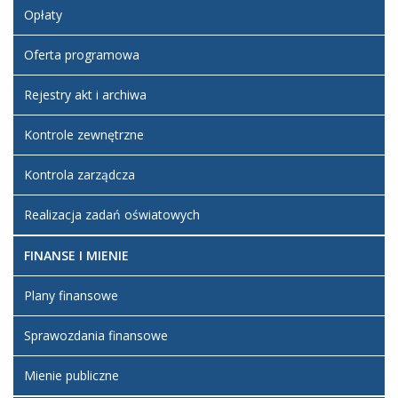
2019 15:02
Opłaty
Dodane
załączniki
Oferta programowa
Statut
Szkoły
Rejestry akt i archiwa
Artykuł został
zmieniony.
poniedziałek,
Mirek
Kontrole zewnętrzne
08 kwiecień
Usunięte
2019 17:39
Kontrola zarządcza
załączniki
Statut
Realizacja zadań oświatowych
Szkoły
Dodane
FINANSE I MIENIE
załączniki
Plany finansowe
Statut
Przedszkola
Sprawozdania finansowe
Artykuł został
zmieniony.
poniedziałek,
Mirek
Mienie publiczne
08 kwiecień