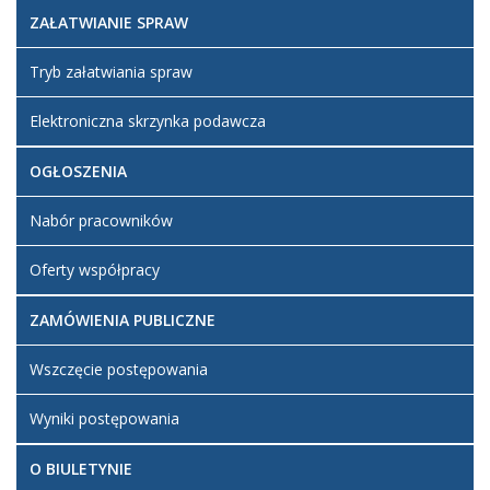
2019 17:39
ZAŁATWIANIE SPRAW
Artykuł został
zmieniony.
poniedziałek,
Mirek
Tryb załatwiania spraw
08 kwiecień
Dodane
2019 17:40
załączniki
Elektroniczna skrzynka podawcza
Statut
OGŁOSZENIA
Nabór pracowników
Oferty współpracy
ZAMÓWIENIA PUBLICZNE
Wszczęcie postępowania
Wyniki postępowania
O BIULETYNIE