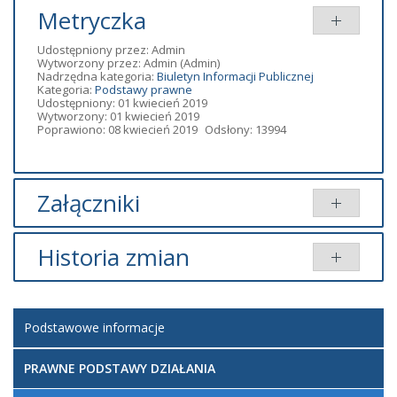
Metryczka
Udostępniony przez:
Admin
Wytworzony przez:
Admin
(Admin)
Nadrzędna kategoria:
Biuletyn Informacji Publicznej
Kategoria:
Podstawy prawne
Udostępniony: 01 kwiecień 2019
Wytworzony: 01 kwiecień 2019
Poprawiono: 08 kwiecień 2019
Odsłony: 13994
Załączniki
Tytuł
Typ
Rozmiar
Dodany przez
Historia zmian
Statut
pdf
624.63 KB
Mirek
Opis zmian
Data
Osoba
Porównaj
Podstawowe informacje
Artykuł został
utworzony.
poniedziałek,
Mirek
01 kwiecień
PRAWNE PODSTAWY DZIAŁANIA
Dodane
2019 20:58
załączniki