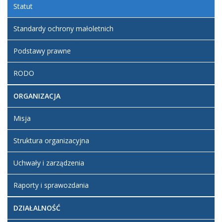
Statut
Statut
Szkoły
Standardy ochrony małoletnich
Artykuł został
Podstawy prawne
zmieniony.
poniedziałek,
Mirek
01 kwiecień
2019 20:58
RODO
Artykuł został
czwartek,
ORGANIZACJA
zmieniony.
04 kwiecień
Mirek
2019 15:00
Dodane
Misja
załączniki
Struktura organizacyjna
Statut
Szkoły
Uchwały i zarządzenia
Artykuł został
czwartek,
zmieniony.
04 kwiecień
Mirek
Raporty i sprawozdania
2019 15:01
Artykuł został
czwartek,
DZIAŁALNOŚĆ
zmieniony.
04 kwiecień
Mirek